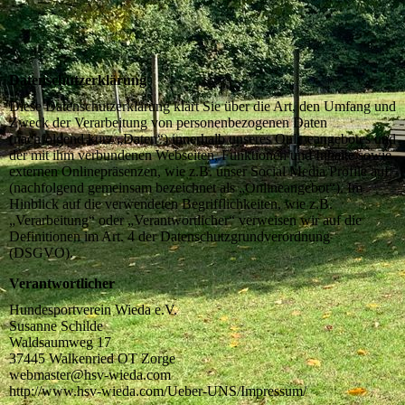
Datenschutzerklärung
Diese Datenschutzerklärung klärt Sie über die Art, den Umfang und
Zweck der Verarbeitung von personenbezogenen Daten
(nachfolgend kurz „Daten“) innerhalb unseres Onlineangebotes und
der mit ihm verbundenen Webseiten, Funktionen und Inhalte sowie
externen Onlinepräsenzen, wie z.B. unser Social Media Profile auf.
(nachfolgend gemeinsam bezeichnet als „Onlineangebot“). Im
Hinblick auf die verwendeten Begrifflichkeiten, wie z.B.
„Verarbeitung“ oder „Verantwortlicher“ verweisen wir auf die
Definitionen im Art. 4 der Datenschutzgrundverordnung
(DSGVO).
Verantwortlicher
Hundesportverein Wieda e.V.
Susanne Schilde
Waldsaumweg 17
37445 Walkenried OT Zorge
webmaster@hsv-wieda.com
http://www.hsv-wieda.com/Ueber-UNS/Impressum/