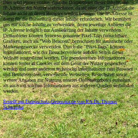
Dies setzt immer voraus, dass die Drittanbieter dieser Inhalte, die
IP-Adresse der Nutzer wahrnehmen, da sie ohne die IP-Adresse die
Inhalte nicht an deren Browser senden könnten. Die IP-Adresse ist
damit für die Darstellung dieser Inhalte erforderlich. Wir bemühen
uns nur solche Inhalte zu verwenden, deren jeweilige Anbieter die
IP-Adresse lediglich zur Auslieferung der Inhalte verwenden.
Drittanbieter können ferner so genannte Pixel-Tags (unsichtbare
Grafiken, auch als "Web Beacons" bezeichnet) für statistische oder
Marketingzwecke verwenden. Durch die "Pixel-Tags" können
Informationen, wie der Besucherverkehr auf den Seiten dieser
Website ausgewertet werden. Die pseudonymen Informationen
können ferner in Cookies auf dem Gerät der Nutzer gespeichert
werden und unter anderem technische Informationen zum Browser
und Betriebssystem, verweisende Webseiten, Besuchszeit sowie
weitere Angaben zur Nutzung unseres Onlineangebotes enthalten,
als auch mit solchen Informationen aus anderen Quellen verbunden
werden.
Erstellt mit Datenschutz-Generator.de von RA Dr. Thomas
Schwenke