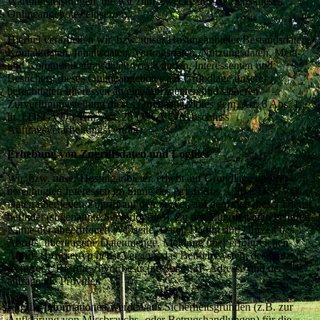
Wartungsleistungen, die wir zum Zwecke des Betriebs dieses
Onlineangebotes einsetzen.
Hierbei verarbeiten wir, bzw. unser Hostinganbieter Bestandsdaten,
Kontaktdaten, Inhaltsdaten, Vertragsdaten, Nutzungsdaten, Meta-
und Kommunikationsdaten von Kunden, Interessenten und
Besuchern dieses Onlineangebotes auf Grundlage unserer
berechtigten Interessen an einer effizienten und sicheren
Zurverfügungstellung dieses Onlineangebotes gem. Art. 6 Abs. 1
lit. f DSGVO i.V.m. Art. 28 DSGVO (Abschluss
Auftragsverarbeitungsvertrag).
Erhebung von Zugriffsdaten und Logfiles
Wir, bzw. unser Hostinganbieter, erhebt auf Grundlage unserer
berechtigten Interessen im Sinne des Art. 6 Abs. 1 lit. f. DSGVO
Daten über jeden Zugriff auf den Server, auf dem sich dieser Dienst
befindet (sogenannte Serverlogfiles). Zu den Zugriffsdaten gehören
Name der abgerufenen Webseite, Datei, Datum und Uhrzeit des
Abrufs, übertragene Datenmenge, Meldung über erfolgreichen
Abruf, Browsertyp nebst Version, das Betriebssystem des Nutzers,
Referrer URL (die zuvor besuchte Seite), IP-Adresse und der
anfragende Provider.
Logfile-Informationen werden aus Sicherheitsgründen (z.B. zur
Aufklärung von Missbrauchs- oder Betrugshandlungen) für die