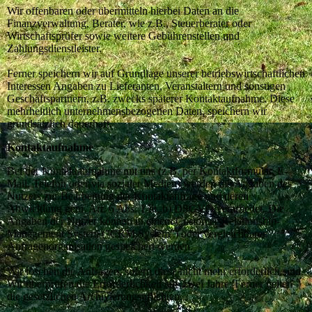
Wir offenbaren oder übermitteln hierbei Daten an die
Finanzverwaltung, Berater, wie z.B., Steuerberater oder
Wirtschaftsprüfer sowie weitere Gebührenstellen und
Zahlungsdienstleister.
Ferner speichern wir auf Grundlage unserer betriebswirtschaftlichen
Interessen Angaben zu Lieferanten, Veranstaltern und sonstigen
Geschäftspartnern, z.B. zwecks späterer Kontaktaufnahme. Diese
mehrheitlich unternehmensbezogenen Daten, speichern wir
grundsätzlich dauerhaft.
Kontaktaufnahme
Bei der Kontaktaufnahme mit uns (z.B. per Kontaktformular, E-
Mail, Telefon oder via sozialer Medien) werden die Angaben des
Nutzers zur Bearbeitung der Kontaktanfrage und deren
Abwicklung gem. Art. 6 Abs. 1 lit. b) DSGVO verarbeitet. Die
Angaben der Nutzer können in einem Customer-Relationship-
Management System ("CRM System") oder vergleichbarer
Anfragenorganisation gespeichert werden.
Wir löschen die Anfragen, sofern diese nicht mehr erforderlich sind.
Wir überprüfen die Erforderlichkeit alle zwei Jahre; Ferner gelten
die gesetzlichen Archivierungspflichten.