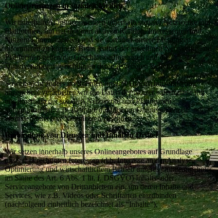
Onlinepräsenzen in sozialen Medien
Wir unterhalten Onlinepräsenzen innerhalb sozialer Netzwerke und
Plattformen, um mit den dort aktiven Kunden, Interessenten und
Nutzern kommunizieren und sie dort über unsere Leistungen
informieren zu können. Beim Aufruf der jeweiligen Netzwerke und
Plattformen gelten die Geschäftsbedingungen und die
Datenverarbeitungsrichtlinien deren jeweiligen Betreiber.
Soweit nicht anders im Rahmen unserer Datenschutzerklärung
angegeben, verarbeiten wir die Daten der Nutzer sofern diese mit
uns innerhalb der sozialen Netzwerke und Plattformen
kommunizieren, z.B. Beiträge auf unseren Onlinepräsenzen
verfassen oder uns Nachrichten zusenden.
Einbindung von Diensten und Inhalten Dritter
Wir setzen innerhalb unseres Onlineangebotes auf Grundlage
unserer berechtigten Interessen (d.h. Interesse an der Analyse,
Optimierung und wirtschaftlichem Betrieb unseres Onlineangebotes
im Sinne des Art. 6 Abs. 1 lit. f. DSGVO) Inhalts- oder
Serviceangebote von Drittanbietern ein, um deren Inhalte und
Services, wie z.B. Videos oder Schriftarten einzubinden
(nachfolgend einheitlich bezeichnet als “Inhalte”).