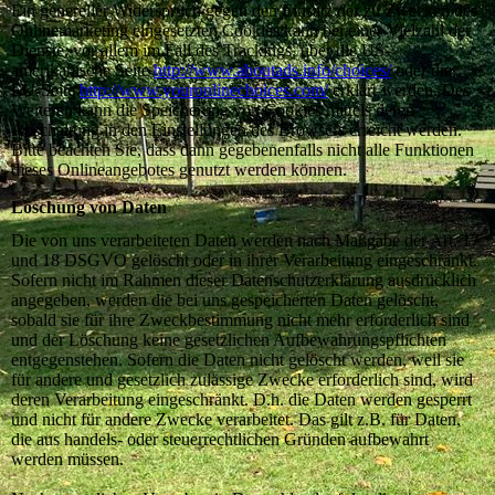
Ein genereller Widerspruch gegen den Einsatz der zu Zwecken des
Onlinemarketing eingesetzten Cookies kann bei einer Vielzahl der
Dienste, vor allem im Fall des Trackings, über die US-
amerikanische Seite
http://www.aboutads.info/choices/
oder die
EU-Seite
http://www.youronlinechoices.com/
erklärt werden. Des
Weiteren kann die Speicherung von Cookies mittels deren
Abschaltung in den Einstellungen des Browsers erreicht werden.
Bitte beachten Sie, dass dann gegebenenfalls nicht alle Funktionen
dieses Onlineangebotes genutzt werden können.
Löschung von Daten
Die von uns verarbeiteten Daten werden nach Maßgabe der Art. 17
und 18 DSGVO gelöscht oder in ihrer Verarbeitung eingeschränkt.
Sofern nicht im Rahmen dieser Datenschutzerklärung ausdrücklich
angegeben, werden die bei uns gespeicherten Daten gelöscht,
sobald sie für ihre Zweckbestimmung nicht mehr erforderlich sind
und der Löschung keine gesetzlichen Aufbewahrungspflichten
entgegenstehen. Sofern die Daten nicht gelöscht werden, weil sie
für andere und gesetzlich zulässige Zwecke erforderlich sind, wird
deren Verarbeitung eingeschränkt. D.h. die Daten werden gesperrt
und nicht für andere Zwecke verarbeitet. Das gilt z.B. für Daten,
die aus handels- oder steuerrechtlichen Gründen aufbewahrt
werden müssen.