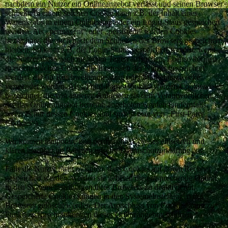
nachdem ein Nutzer ein Onlineangebot verlässt und seinen Browser
schließt. In einem solchen Cookie kann z.B. der Inhalt eines
Warenkorbs in einem Onlineshop oder ein Login-Staus gespeichert
werden. Als „permanent“ oder „persistent“ werden Cookies
bezeichnet, die auch nach dem Schließen des Browsers gespeichert
bleiben. So kann z.B. der Login-Status gespeichert werden, wenn
die Nutzer diese nach mehreren Tagen aufsuchen. Ebenso können
in einem solchen Cookie die Interessen der Nutzer gespeichert
werden, die für Reichweitenmessung oder Marketingzwecke
verwendet werden. Als „Third-Party-Cookie“ werden Cookies
bezeichnet, die von anderen Anbietern als dem Verantwortlichen,
der das Onlineangebot betreibt, angeboten werden (andernfalls,
wenn es nur dessen Cookies sind spricht man von „First-Party
Cookies“).
Wir können temporäre und permanente Cookies einsetzen und
klären hierüber im Rahmen unserer Datenschutzerklärung auf.
Falls die Nutzer nicht möchten, dass Cookies auf ihrem Rechner
gespeichert werden, werden sie gebeten die entsprechende Option
in den Systemeinstellungen ihres Browsers zu deaktivieren.
Gespeicherte Cookies können in den Systemeinstellungen des
Browsers gelöscht werden. Der Ausschluss von Cookies kann zu
Funktionseinschränkungen dieses Onlineangebotes führen.