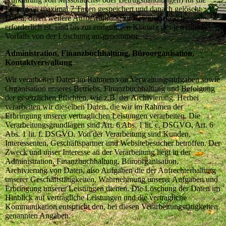
Dauer von maximal 7 Tagen gespeichert und danach gelöscht.
Daten, deren weitere Aufbewahrung zu Beweiszwecken
erforderlich ist, sind bis zur endgültigen Klärung des jeweiligen
Vorfalls von der Löschung ausgenommen.
Administration, Finanzbuchhaltung, Büroorganisation,
Kontaktverwaltung
Wir verarbeiten Daten im Rahmen von Verwaltungsaufgaben sowie
Organisation unseres Betriebs, Finanzbuchhaltung und Befolgung
der gesetzlichen Pflichten, wie z.B. der Archivierung. Herbei
verarbeiten wir dieselben Daten, die wir im Rahmen der
Erbringung unserer vertraglichen Leistungen verarbeiten. Die
Verarbeitungsgrundlagen sind Art. 6 Abs. 1 lit. c. DSGVO, Art. 6
Abs. 1 lit. f. DSGVO. Von der Verarbeitung sind Kunden,
Interessenten, Geschäftspartner und Websitebesucher betroffen. Der
Zweck und unser Interesse an der Verarbeitung liegt in der
Administration, Finanzbuchhaltung, Büroorganisation,
Archivierung von Daten, also Aufgaben die der Aufrechterhaltung
unserer Geschäftstätigkeiten, Wahrnehmung unserer Aufgaben und
Erbringung unserer Leistungen dienen. Die Löschung der Daten im
Hinblick auf vertragliche Leistungen und die vertragliche
Kommunikation entspricht den, bei diesen Verarbeitungstätigkeiten
genannten Angaben.