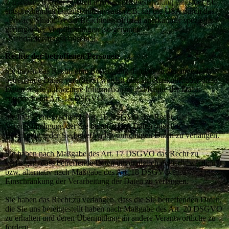
Garantien, wie der offiziell anerkannten Feststellung eines der EU
entsprechenden Datenschutzniveaus (z.B. für die USA durch das
„Privacy Shield“) oder Beachtung offiziell anerkannter spezieller
vertraglicher Verpflichtungen (so genannte
„Standardvertragsklauseln“).
Rechte der betroffenen Personen
Sie haben das Recht, eine Bestätigung darüber zu verlangen, ob
betreffende Daten verarbeitet werden und auf Auskunft über diese
Daten sowie auf weitere Informationen und Kopie der Daten
entsprechend Art. 15 DSGVO.
Sie haben entsprechend. Art. 16 DSGVO das Recht, die
Vervollständigung der Sie betreffenden Daten oder die
Berichtigung der Sie betreffenden unrichtigen Daten zu verlangen.
Sie haben nach Maßgabe des Art. 17 DSGVO das Recht zu
verlangen, dass betreffende Daten unverzüglich gelöscht werden,
bzw. alternativ nach Maßgabe des Art. 18 DSGVO eine
Einschränkung der Verarbeitung der Daten zu verlangen.
Sie haben das Recht zu verlangen, dass die Sie betreffenden Daten,
die Sie uns bereitgestellt haben nach Maßgabe des Art. 20 DSGVO
zu erhalten und deren Übermittlung an andere Verantwortliche zu
fordern.