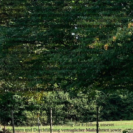
Namen, zu einer Kennnummer, zu Standortdaten, zu einer Online-
Kennung (z.B. Cookie) oder zu einem oder mehreren besonderen
Merkmalen identifiziert werden kann, die Ausdruck der physischen,
physiologischen, genetischen, psychischen, wirtschaftlichen,
kulturellen oder sozialen Identität dieser natürlichen Person sind.
„Verarbeitung“ ist jeder mit oder ohne Hilfe automatisierter
Verfahren ausgeführten Vorgang oder jede solche Vorgangsreihe im
Zusammenhang mit personenbezogenen Daten. Der Begriff reicht
weit und umfasst praktisch jeden Umgang mit Daten.
Als „Verantwortlicher“ wird die natürliche oder juristische Person,
Behörde, Einrichtung oder andere Stelle, die allein oder gemeinsam
mit anderen über die Zwecke und Mittel der Verarbeitung von
personenbezogenen Daten entscheidet, bezeichnet.
Maßgebliche Rechtsgrundlagen
Nach Maßgabe des Art. 13 DSGVO teilen wir Ihnen die
Rechtsgrundlagen unserer Datenverarbeitungen mit. Sofern die
Rechtsgrundlage in der Datenschutzerklärung nicht genannt wird,
gilt Folgendes: Die Rechtsgrundlage für die Einholung von
Einwilligungen ist Art. 6 Abs. 1 lit. a und Art. 7 DSGVO, die
Rechtsgrundlage für die Verarbeitung zur Erfüllung unserer
Leistungen und Durchführung vertraglicher Maßnahmen sowie