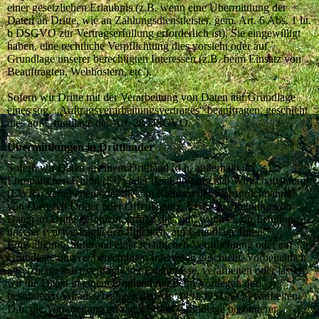
einer gesetzlichen Erlaubnis (z.B. wenn eine Übermittlung der
Daten an Dritte, wie an Zahlungsdienstleister, gem. Art. 6 Abs. 1 lit.
b DSGVO zur Vertragserfüllung erforderlich ist), Sie eingewilligt
haben, eine rechtliche Verpflichtung dies vorsieht oder auf
Grundlage unserer berechtigten Interessen (z.B. beim Einsatz von
Beauftragten, Webhostern, etc.).
Sofern wir Dritte mit der Verarbeitung von Daten auf Grundlage
eines sog. „Auftragsverarbeitungsvertrages“ beauftragen, geschieht
dies auf Grundlage des Art. 28 DSGVO.
Übermittlungen in Drittländer
Sofern wir Daten in einem Drittland (d.h. außerhalb der
Europäischen Union (EU) oder des Europäischen Wirtschaftsraums
(EWR)) verarbeiten oder dies im Rahmen der Inanspruchnahme
von Diensten Dritter oder Offenlegung, bzw. Übermittlung von
Daten an Dritte geschieht, erfolgt dies nur, wenn es zur Erfüllung
unserer (vor)vertraglichen Pflichten, auf Grundlage Ihrer
Einwilligung, aufgrund einer rechtlichen Verpflichtung oder auf
Grundlage unserer berechtigten Interessen geschieht. Vorbehaltlich
gesetzlicher oder vertraglicher Erlaubnisse, verarbeiten oder lassen
wir die Daten in einem Drittland nur beim Vorliegen der
besonderen Voraussetzungen der Art. 44 ff. DSGVO verarbeiten.
D.h. die Verarbeitung erfolgt z.B. auf Grundlage besonderer