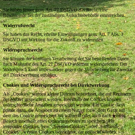
Sie haben ferner gem. Art. 77 DSGVO das Recht, eine
Beschwerde bei der zuständigen Aufsichtsbehörde einzureichen.
Widerrufsrecht
Sie haben das Recht, erteilte Einwilligungen gem. Art. 7 Abs. 3
DSGVO mit Wirkung für die Zukunft zu widerrufen
Widerspruchsrecht
Sie können der künftigen Verarbeitung der Sie betreffenden Daten
nach Maßgabe des Art. 21 DSGVO jederzeit widersprechen. Der
Widerspruch kann insbesondere gegen die Verarbeitung für Zwecke
der Direktwerbung erfolgen.
Cookies und Widerspruchsrecht bei Direktwerbung
Als „Cookies“ werden kleine Dateien bezeichnet, die auf Rechnern
der Nutzer gespeichert werden. Innerhalb der Cookies können
unterschiedliche Angaben gespeichert werden. Ein Cookie dient
primär dazu, die Angaben zu einem Nutzer (bzw. dem Gerät auf
dem das Cookie gespeichert ist) während oder auch nach seinem
Besuch innerhalb eines Onlineangebotes zu speichern. Als
temporäre Cookies, bzw. „Session-Cookies“ oder „transiente
Cookies“, werden Cookies bezeichnet, die gelöscht werden,