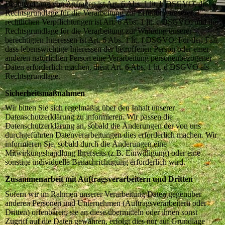
Beantwortung von Anfragen ist Art. 6 Abs. 1 lit. b DSGVO, die
Rechtsgrundlage für die Verarbeitung zur Erfüllung unserer
rechtlichen Verpflichtungen ist Art. 6 Abs. 1 lit. c DSGVO, und die
Rechtsgrundlage für die Verarbeitung zur Wahrung unserer
berechtigten Interessen ist Art. 6 Abs. 1 lit. f DSGVO. Für den Fall,
dass lebenswichtige Interessen der betroffenen Person oder einer
anderen natürlichen Person eine Verarbeitung personenbezogener
Daten erforderlich machen, dient Art. 6 Abs. 1 lit. d DSGVO als
Rechtsgrundlage.
Sicherheitsmaßnahmen
Wir bitten Sie sich regelmäßig über den Inhalt unserer
Datenschutzerklärung zu informieren. Wir passen die
Datenschutzerklärung an, sobald die Änderungen der von uns
durchgeführten Datenverarbeitungen dies erforderlich machen. Wir
informieren Sie, sobald durch die Änderungen eine
Mitwirkungshandlung Ihrerseits (z.B. Einwilligung) oder eine
sonstige individuelle Benachrichtigung erforderlich wird.
Zusammenarbeit mit Auftragsverarbeitern und Dritten
Sofern wir im Rahmen unserer Verarbeitung Daten gegenüber
anderen Personen und Unternehmen (Auftragsverarbeitern oder
Dritten) offenbaren, sie an diese übermitteln oder ihnen sonst
Zugriff auf die Daten gewähren, erfolgt dies nur auf Grundlage