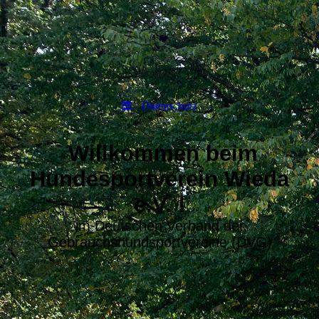
Datenschutz
Willkommen beim
Hundesportverein Wieda
e.V. !
im Deutschen Verband der
Gebrauchshundsportvereine (DVG)