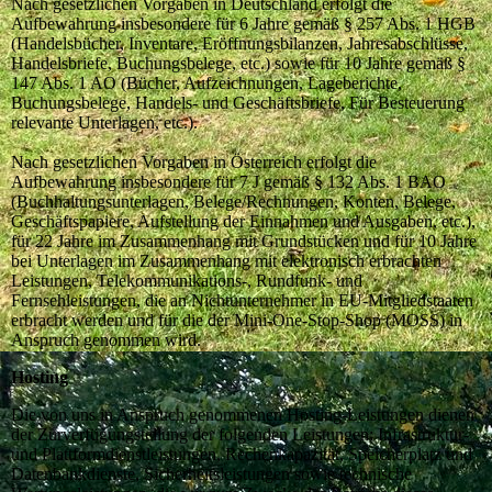
Nach gesetzlichen Vorgaben in Deutschland erfolgt die
Aufbewahrung insbesondere für 6 Jahre gemäß § 257 Abs. 1 HGB
(Handelsbücher, Inventare, Eröffnungsbilanzen, Jahresabschlüsse,
Handelsbriefe, Buchungsbelege, etc.) sowie für 10 Jahre gemäß §
147 Abs. 1 AO (Bücher, Aufzeichnungen, Lageberichte,
Buchungsbelege, Handels- und Geschäftsbriefe, Für Besteuerung
relevante Unterlagen, etc.).
Nach gesetzlichen Vorgaben in Österreich erfolgt die
Aufbewahrung insbesondere für 7 J gemäß § 132 Abs. 1 BAO
(Buchhaltungsunterlagen, Belege/Rechnungen, Konten, Belege,
Geschäftspapiere, Aufstellung der Einnahmen und Ausgaben, etc.),
für 22 Jahre im Zusammenhang mit Grundstücken und für 10 Jahre
bei Unterlagen im Zusammenhang mit elektronisch erbrachten
Leistungen, Telekommunikations-, Rundfunk- und
Fernsehleistungen, die an Nichtunternehmer in EU-Mitgliedstaaten
erbracht werden und für die der Mini-One-Stop-Shop (MOSS) in
Anspruch genommen wird.
Hosting
Die von uns in Anspruch genommenen Hosting-Leistungen dienen
der Zurverfügungstellung der folgenden Leistungen: Infrastruktur-
und Plattformdienstleistungen, Rechenkapazität, Speicherplatz und
Datenbankdienste, Sicherheitsleistungen sowie technische