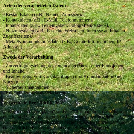
Arten der verarbeiteten Daten:
- Bestandsdaten (z.B., Namen, Adressen).
- Kontaktdaten (z.B., E-Mail, Telefonnummern).
- Inhaltsdaten (z.B., Texteingaben, Fotografien, Videos).
- Nutzungsdaten (z.B., besuchte Webseiten, Interesse an Inhalten,
Zugriffszeiten).
- Meta-/Kommunikationsdaten (z.B., Geräte-Informationen, IP-
Adressen).
Zweck der Verarbeitung
- Zurverfügungstellung des Onlineangebotes, seiner Funktionen
und Inhalte.
- Beantwortung von Kontaktanfragen und Kommunikation mit
Nutzern.
- Sicherheitsmaßnahmen.
- Reichweitenmessung/Marketing
Verwendete Begrifflichkeiten
„Personenbezogene Daten“ sind alle Informationen, die sich auf
eine identifizierte oder identifizierbare natürliche Person (im
Folgenden „betroffene Person“) beziehen; als identifizierbar wird
eine natürliche Person angesehen, die direkt oder indirekt,
insbesondere mittels Zuordnung zu einer Kennung wie einem