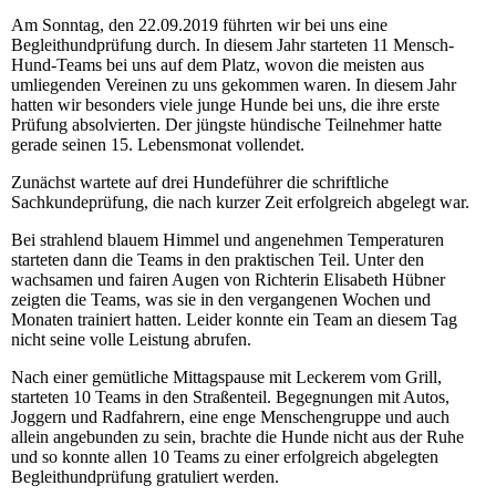
Am Sonntag, den 22.09.2019 führten wir bei uns eine
Begleithundprüfung durch. In diesem Jahr starteten 11 Mensch-
Hund-Teams bei uns auf dem Platz, wovon die meisten aus
umliegenden Vereinen zu uns gekommen waren.
In diesem Jahr
hatten wir besonders viele junge Hunde bei uns, die ihre erste
Prüfung absolvierten. Der jüngste hündische Teilnehmer hatte
gerade seinen 15. Lebensmonat vollendet.
Zunächst wartete auf drei Hundeführer die schriftliche
Sachkundeprüfung, die nach kurzer Zeit erfolgreich abgelegt war.
Bei strahlend blauem Himmel und angenehmen Temperaturen
starteten dann die Teams in den praktischen Teil.
Unter den
wachsamen und fairen Augen von Richterin Elisabeth Hübner
zeigten die Teams, was sie in den vergangenen Wochen und
Monaten trainiert hatten. Leider konnte ein Team an diesem Tag
nicht seine volle Leistung abrufen.
Nach einer gemütliche Mittagspause mit Leckerem vom Grill,
starteten 10 Teams in den Straßenteil. Begegnungen mit Autos,
Joggern und Radfahrern, eine enge Menschengruppe und auch
allein angebunden zu sein, brachte die Hunde nicht aus der Ruhe
und so konnte allen 10 Teams zu einer erfolgreich abgelegten
Begleithundprüfung gratuliert werden.