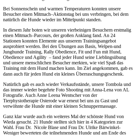
Bei Sonnenschein und warmen Temperaturen konnten unsere
Besucher einen Mitmach–Aktionstag bei uns verbringen, bei dem
natürlich die Hunde wieder im Mittelpunkt standen.
In diesem Jahr boten wir unseren vierbeinigen Besuchern erstmalig
einen Mitmach–Parcours, der großen Anklang fand. An 24
Stationen konnten Elemente aus unserem Trainingsangebot
ausprobiert werden. Bei den Übungen aus Basis, Welpen-und
Junghunde Training, Rally Obedience, Fit und Fun mit Hund,
Obedience und Agility – fand jeder Hund seine Lieblingsübung
und unsere menschlichen Besucher merkten, wie viel Spaß das
Training mit dem Hund machen kann. Im Ziel angekommen, gab es
dann auch für jeden Hund ein kleines Überraschungsgeschenk.
Natürlich gab es auch wieder Verkaufsstände, unsere Tombola und
das immer wieder begehrte Foto Shooting mit Anna-Lena von AL
Fotografie. Auch Anne Leena Wentscher von der
Tierphysiotherapie Osterode war erneut bei uns zu Gast und
verwöhnte die Hunde mit einer kleinen Schnuppermassage.
Ganz klar wurde auch ein weiteres Mal der schönste Hund von
Wieda gesucht. 21 Hunde stellten sich hier in 4 Kategorien zur
Wahl. Frau Dr. Nicole Blase und Frau Dr. Ulrike Bärwinkel-
Weniger bewerteten die teilnehmenden Hunde und am Ende des