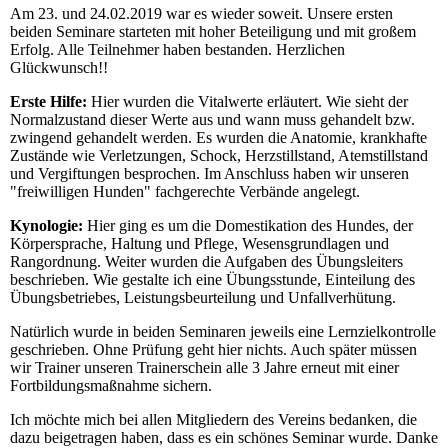
Am 23. und 24.02.2019 war es wieder soweit. Unsere ersten
beiden Seminare starteten mit hoher Beteiligung und mit großem
Erfolg. Alle Teilnehmer haben bestanden. Herzlichen
Glückwunsch!!
Erste Hilfe:
Hier wurden die Vitalwerte erläutert. Wie sieht der
Normalzustand dieser Werte aus und wann muss gehandelt bzw.
zwingend gehandelt werden. Es wurden die Anatomie, krankhafte
Zustände wie Verletzungen, Schock, Herzstillstand, Atemstillstand
und Vergiftungen besprochen. Im Anschluss haben wir unseren
"freiwilligen Hunden" fachgerechte Verbände angelegt.
Kynologie:
Hier ging es um die Domestikation des Hundes, der
Körpersprache, Haltung und Pflege, Wesensgrundlagen und
Rangordnung. Weiter wurden die Aufgaben des Übungsleiters
beschrieben. Wie gestalte ich eine Übungsstunde, Einteilung des
Übungsbetriebes, Leistungsbeurteilung und Unfallverhütung.
Natürlich wurde in beiden Seminaren jeweils eine Lernzielkontrolle
geschrieben. Ohne Prüfung geht hier nichts. Auch später müssen
wir Trainer unseren Trainerschein alle 3 Jahre erneut mit einer
Fortbildungsmaßnahme sichern.
Ich möchte mich bei allen Mitgliedern des Vereins bedanken, die
dazu beigetragen haben, dass es ein schönes Seminar wurde. Danke